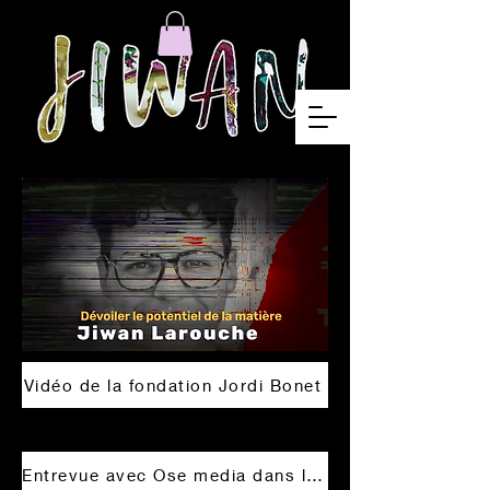
Vidéo de la fondation Jordi Bonet
Entrevue avec Ose media dans le cadre de ma nomination comme finaliste pour le prix "Relève professionnelle en Capitale-Nationale"